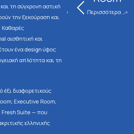
 και τη σύγχρονη αστική
Περισσότερα
Περισσότερα
οούν την ξεκούραση και
. Καθαρές
al αισθητική και
έτουν ένα design ύφος
ογειακή απλότητα και τη
ό έξι διαφορετικούς
Room, Executive Room,
 Fresh Suite — που
ακριτικής ελληνικής