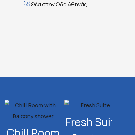
Θέα στην Οδό Αθηνάς
Fresh Suite
Su
Chill Room