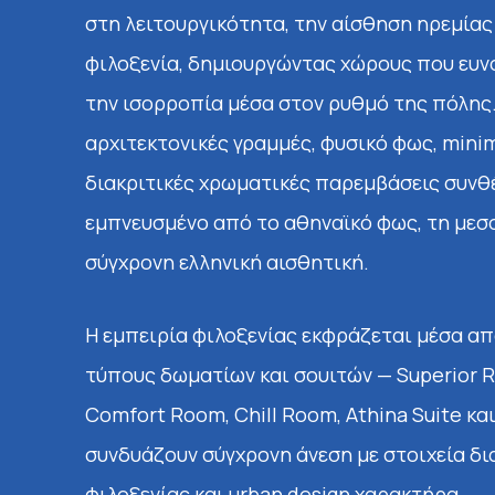
Περισσότερα
h
στη λειτουργικότητα, την αίσθηση ηρεμίας
Περισσότερα
ony
φιλοξενία, δημιουργώντας χώρους που ευν
wer
την ισορροπία μέσα στον ρυθμό της πόλης
αρχιτεκτονικές γραμμές, φυσικό φως, minim
ερα
διακριτικές χρωματικές παρεμβάσεις συνθ
εμπνευσμένο από το αθηναϊκό φως, τη μεσ
σύγχρονη ελληνική αισθητική.
Η εμπειρία φιλοξενίας εκφράζεται μέσα απ
τύπους δωματίων και σουιτών — Superior 
Comfort Room, Chill Room, Athina Suite και
συνδυάζουν σύγχρονη άνεση με στοιχεία δι
φιλοξενίας και urban design χαρακτήρα.