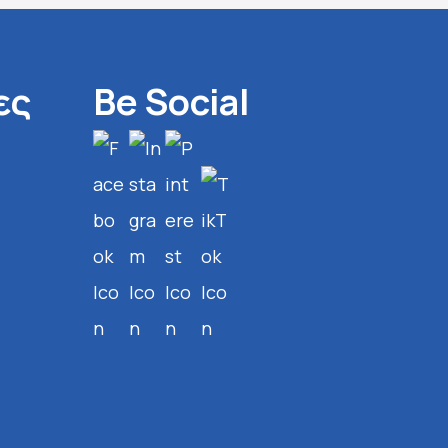
ες
Be Social