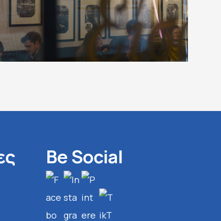
ες
Be Social