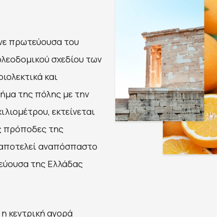
ινε πρωτεύουσα του
ολεοδομικού σχεδίου των
ριολεκτικά και
μήμα της πόλης με την
χιλιομέτρου, εκτείνεται
ς πρόποδες της
ι αποτελεί αναπόσπαστο
τεύουσα της Ελλάδας
 η κεντρική αγορά