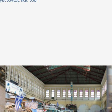
γειτονιάς και του