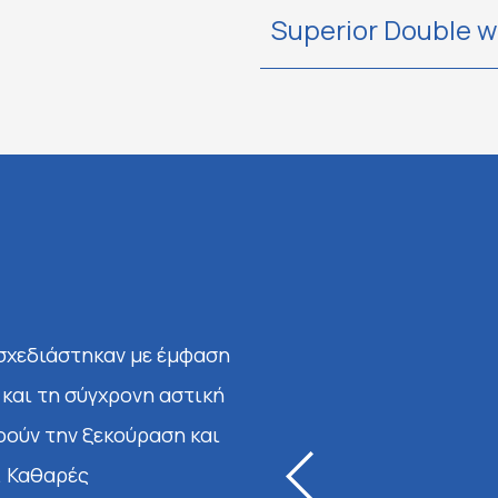
Superior Double wi
Comfort Ro
 σχεδιάστηκαν με έμφαση
Περισσότερα
 και τη σύγχρονη αστική
οούν την ξεκούραση και
Chill Room w
. Καθαρές