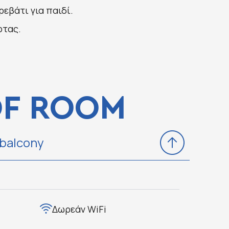
εβάτι για παιδί.
ρτας.
OF ROOM
 balcony
Δωρεάν WiFi