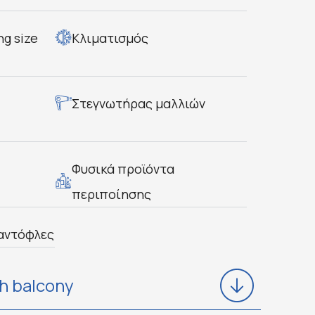
ng size
Κλιματισμός
Στεγνωτήρας μαλλιών
Φυσικά προϊόντα
περιποίησης
αντόφλες
h balcony