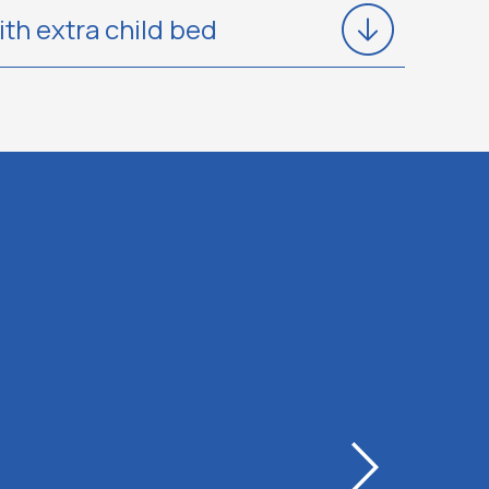
th extra child bed
om
Executive Room
Περισσότερα
ith Balcony shower