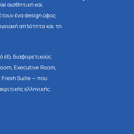
al αισθητική και
Πε
έτουν ένα design ύφος
ογειακή απλότητα και τη
Athina Suite
Περισσότερα
ό έξι διαφορετικούς
Room, Executive Room,
 Fresh Suite — που
ακριτικής ελληνικής